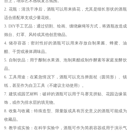
台上，增添艺术感或复古氛围。
2. 花瓶：清洗干净后，酒瓶可以用来插花，尤其是细长形状的酒瓶
适合搭配单支或少量花枝。
3. DIY手工艺品：通过切割、绘画、缠绕麻绳等方式，将酒瓶改造成
烛台、灯罩、风铃或其他创意物品。
4. 储存容器：密封性好的酒瓶可以用来存放自制果酱、蜂蜜、油
醋、干货或液体调味品。
5. 自制饮品：用于酿制水果酒、泡制果醋或制作酵素等家庭发酵饮
品。
6. 工具用途：在紧急情况下，酒瓶可以充当擀面杖（圆筒形）、镇
纸，甚至作为自卫工具（不建议主动使用）。
7. 建筑或园艺材料：破碎的酒瓶可以用于马赛克拼贴、花园边缘装
饰，或作为排水层的填充物。
8. 收集与收藏：特殊造型、限量版或具有历史意义的酒瓶可能成为
收藏品。
9. 教学或实验：在科学实验中，酒瓶可作为简易容器或用于演示气