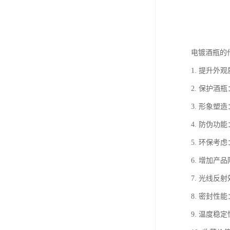
电镀酒瓶的
1. 提升
2. 保护
3. 形象
4. 防伪
5. 环保
6. 增加
7. 光线
8. 密封
9. 温度