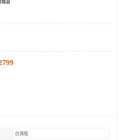
郓城县
2799
白酒瓶