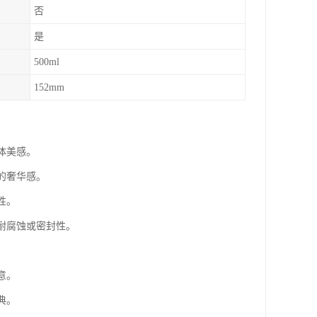
否
是
500ml
152mm
体美感。
的奢华感。
性。
耐腐蚀或密封性。
意。
典。