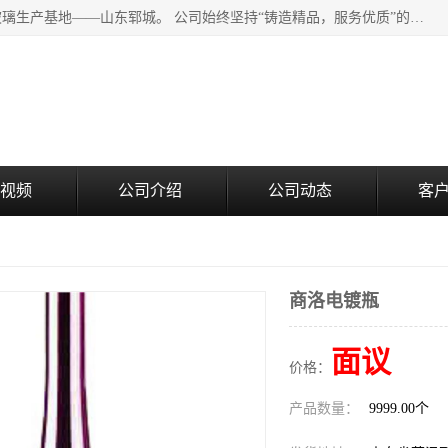
山东郓城瑞升玻璃有限公司地处水浒文化发源地、中国日用玻璃生产基地——山东郓城。 公司始终坚持“铸造精品，服务优质”的经营理念，斥资8000多万元引进国内先进的水晶料手工瓶生产线6条，晶白料8S机生产线8条，并引进人工挑料生产异型瓶和水晶玻璃瓶盖生产线。
视频
公司介绍
公司动态
客
商洛电镀瓶
面议
价格：
产品数量：
9999.00个