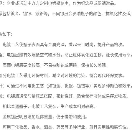
纪念品：企业或活动主办方定制电镀瓶刻字，作为纪念品或促销赠品。
常包括镀金、镀银、镀铬等，不同镀层会影响瓶子的颜色、抗氧化性及适
点如下：
亮丽：电镀工艺使瓶子表面具有金属光泽，看起来且时尚，提升产品档次。
蚀性强：电镀层能有效隔绝空气和水分，防止瓶体氧化或生锈，延长使用寿命
性好：表面电镀层硬度较高，不易被刮花或磨损，保持长久美观。
性：部分电镀工艺采用环保材料，减少对环境的污染，符合现代环保要求。
化设计：可通过不同电镀工艺（如镀金、镀银、镀铬等）实现多种颜色和效果
性能优：电镀瓶通常与量瓶盖搭配，密封性好，适合储存液体或易挥发物质。
较高：相比普通瓶子，电镀工艺复杂，生产成本相对较高。
适中：金属镀层明显增加瓶体重量，便于携带和使用。
性广：可用于化妆品、香水、酒类、药品等多种行业，兼具实用性和装饰性。