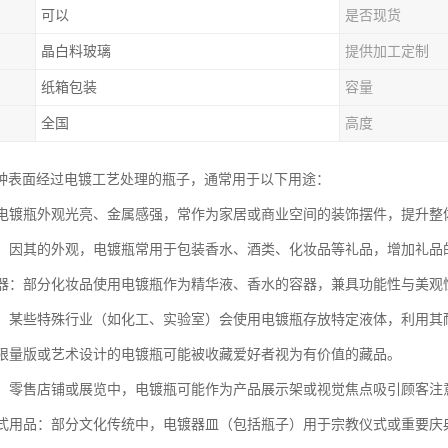
可以
是否现货
晶白料玻璃
提供加工定制
纸箱包装
容量
全国
高度
种表面经过电镀工艺处理的瓶子，通常用于以下用途：
品：电镀瓶外观光亮、金属感强，常作为家居或商业空间的装饰摆件，提升整
包装：因其的外观，电镀瓶常用于包装香水、酒类、化妆品等礼品，增加礼品
品容器：部分化妆品使用电镀瓶作为精华液、香水的容器，兼具功能性与美观
用途：某些特殊行业（如化工、实验室）会使用电镀瓶存放特定液体，利用其
品：限量版或艺术设计的电镀瓶可能被收藏爱好者视为有价值的藏品。
展示：零售店铺或展览中，电镀瓶可能作为产品展示架或视觉焦点吸引顾客注
或仪式用品：部分文化传统中，电镀器皿（包括瓶子）用于宗教仪式或重要庆