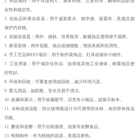
2. 药品储存：用于存放药片、液体药物、注射剂等，确保药品的安
全性和稳定性。
3. 化妆品和香水容器：用于盛装香水、精华液、面霜等，美观且能
保护内容物。
4. 实验室器皿：用作、烧杯、培养瓶等，耐腐蚀且透明便于观察。
5. 家居装饰：用作花瓶、烛台或储物瓶，增添美观和实用性。
6. 手工艺品和DIY项目：用于制作装饰品、灯具或储存小物件。
7. 工业用途：用于储存化学品、油类或其他工业液体，耐腐蚀且密
封性好。
8. 环保和回收：可重复使用或回收，减少环境污染。
9. 婴儿用品：如奶瓶，安全且易于清洁。
10. 收藏和展示：用于收藏硬币、贝壳等小物品，或展示标本。
11. 水杯或保温瓶：部分玻璃瓶设计为可携带的水杯，有的带有保温
功能。
12. 酿造和发酵：用于自制酒类、泡菜等发酵食品。
13. 蜡烛制作：作为蜡烛的容器，美观且耐热。