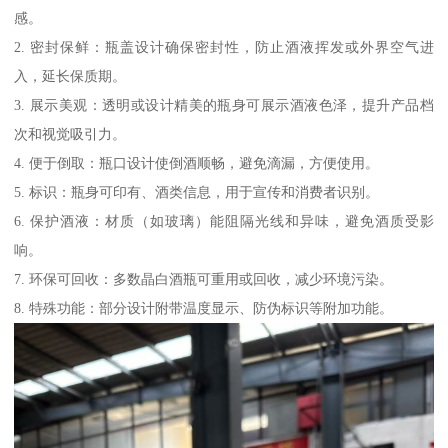
感。
2. 密封保鲜：瓶盖设计确保密封性，防止酒液挥发或外界空气进
入，延长保质期。
3. 展示美观：透明或设计精美的瓶身可展示酒液色泽，提升产品档
次和视觉吸引力。
4. 便于倒取：瓶口设计使倒酒顺畅，避免滴漏，方便使用。
5. 标识：瓶身可印有、酒类信息，用于宣传和消费者识别。
6. 保护酒液：材质（如玻璃）能阻隔光线和异味，避免酒质受影
响。
7. 环保可回收：多数晶白酒瓶可重用或回收，减少环境污染。
8. 特殊功能：部分设计附带温度显示、防伪标识等附加功能。