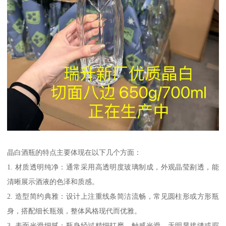
晶白酒瓶的特点主要体现在以下几个方面：
1. 材质透明纯净：通常采用高透明度玻璃制成，外观晶莹剔透，能
清晰展示酒液的色泽和质感。
2. 造型简约典雅：设计上注重线条简洁流畅，常见圆柱形或方形瓶
身，搭配细长瓶颈，整体风格现代而优雅。
3. 表面光滑细腻：瓶身经过精细打磨，触感光滑，无明显接缝或瑕