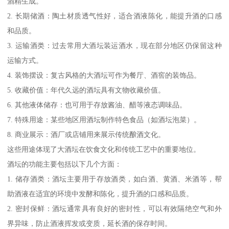
酒精生成。
2. 长期储酒：陶土材质透气性好，适合酒液陈化，能提升酒的口感
和品质。
3. 运输酒类：过去常用大酒坛装运酒水，现在部分地区仍保留这种
运输方式。
4. 装饰摆设：复古风格的大酒坛可作为餐厅、酒窖的装饰品。
5. 收藏价值：年代久远的酒坛具有文物收藏价值。
6. 其他液体储存：也可用于存放酱油、醋等液态调味品。
7. 特殊用途：某些地区用酒坛制作特色食品（如酒坛泡菜）。
8. 商业展示：酒厂或店铺用来展示传统酿酒文化。
这些用途体现了大酒坛在饮食文化和传统工艺中的重要地位。
酒坛的功能主要包括以下几个方面：
1. 储存酒类：酒坛主要用于存放酒类，如白酒、黄酒、米酒等，帮
助酒液在适宜的环境中发酵和陈化，提升酒的口感和品质。
2. 密封保鲜：酒坛通常具有良好的密封性，可以有效隔绝空气和外
界异味，防止酒液挥发或变质，延长酒的保存时间。