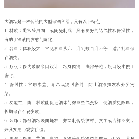
大酒坛是一种传统的大型储酒容器，具有以下特点：
1. 材质：通常采用陶土或陶瓷制成，具有良好的透气性和保温性，
有助于酒液的发酵与陈化。
2. 容量：体积较大，常见容量从几十升到数百升不等，适合批量储
存酒类。
3. 形状：多为鼓腹窄口设计，坛身圆润，底部平稳，坛口较小便于
密封。
4. 密封性：常用木盖、布帛或泥封密封，防止酒液挥发和外界污
染。
5. 功能性：陶土材质能促进酒体与微量空气交换，使酒质更醇厚，
长期储存不易变质。
6. 装饰：部分酒坛表面施釉，并绘制传统纹样、文字或吉祥图案，
兼具实用与观赏价值。
7. 用途：多用于黄酒、白酒、米酒等传统酒类的酿造与贮存，常见