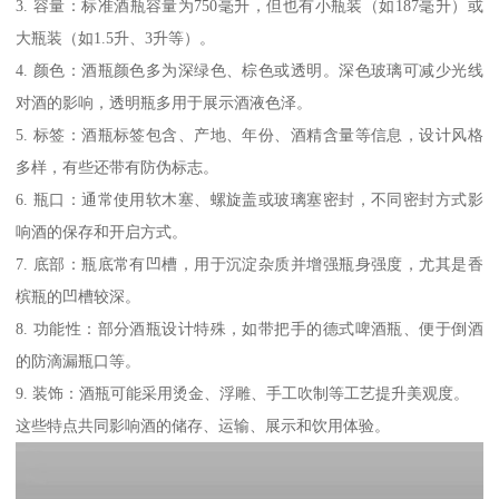
3. 容量：标准酒瓶容量为750毫升，但也有小瓶装（如187毫升）或
大瓶装（如1.5升、3升等）。
4. 颜色：酒瓶颜色多为深绿色、棕色或透明。深色玻璃可减少光线
对酒的影响，透明瓶多用于展示酒液色泽。
5. 标签：酒瓶标签包含、产地、年份、酒精含量等信息，设计风格
多样，有些还带有防伪标志。
6. 瓶口：通常使用软木塞、螺旋盖或玻璃塞密封，不同密封方式影
响酒的保存和开启方式。
7. 底部：瓶底常有凹槽，用于沉淀杂质并增强瓶身强度，尤其是香
槟瓶的凹槽较深。
8. 功能性：部分酒瓶设计特殊，如带把手的德式啤酒瓶、便于倒酒
的防滴漏瓶口等。
9. 装饰：酒瓶可能采用烫金、浮雕、手工吹制等工艺提升美观度。
这些特点共同影响酒的储存、运输、展示和饮用体验。