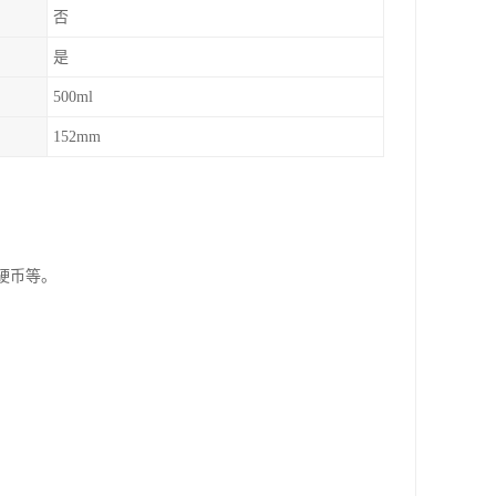
否
是
500ml
152mm
硬币等。