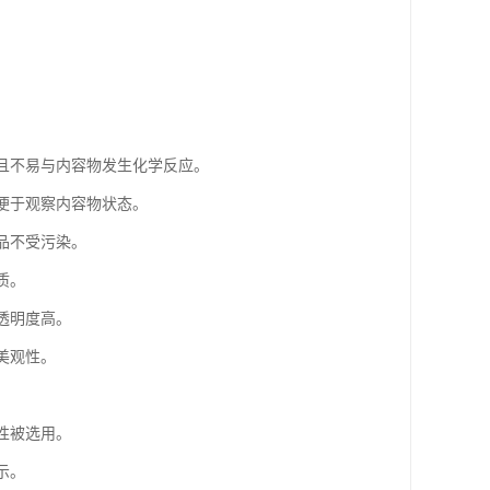
好且不易与内容物发生化学反应。
且便于观察内容物状态。
品不受污染。
质。
透明度高。
美观性。
性被选用。
示。