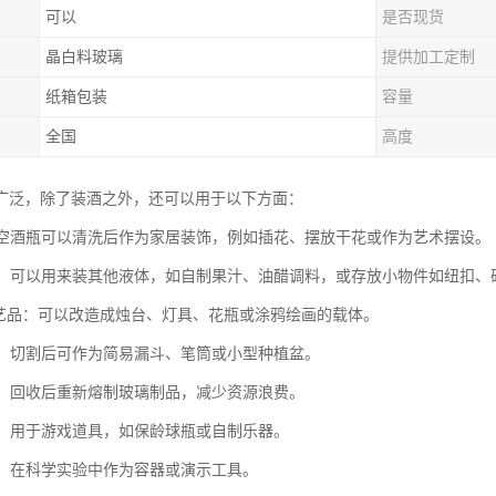
可以
是否现货
晶白料玻璃
提供加工定制
纸箱包装
容量
全国
高度
广泛，除了装酒之外，还可以用于以下方面：
品：空酒瓶可以清洗后作为家居装饰，例如插花、摆放干花或作为艺术摆设。
容器：可以用来装其他液体，如自制果汁、油醋调料，或存放小物件如纽扣、
手工艺品：可以改造成烛台、灯具、花瓶或涂鸦绘画的载体。
工具：切割后可作为简易漏斗、笔筒或小型种植盆。
利用：回收后重新熔制玻璃制品，减少资源浪费。
用途：用于游戏道具，如保龄球瓶或自制乐器。
实验：在科学实验中作为容器或演示工具。