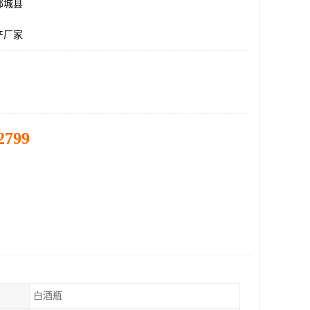
郓城县
产厂家
2799
白酒瓶