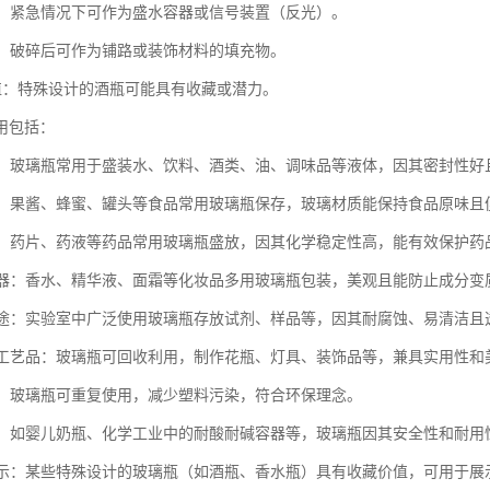
用途：紧急情况下可作为盛水容器或信号装置（反光）。
辅材：破碎后可作为铺路或装饰材料的填充物。
藏价值：特殊设计的酒瓶可能具有收藏或潜力。
用包括：
液体：玻璃瓶常用于盛装水、饮料、酒类、油、调味品等液体，因其密封性
食品：果酱、蜂蜜、罐头等食品常用玻璃瓶保存，玻璃材质能保持食品原味
包装：药片、药液等药品常用玻璃瓶盛放，因其化学稳定性高，能有效保护药
品容器：香水、精华液、面霜等化妆品多用玻璃瓶包装，美观且能防止成分变
室用途：实验室中广泛使用玻璃瓶存放试剂、样品等，因其耐腐蚀、易清洁且
与手工艺品：玻璃瓶可回收利用，制作花瓶、灯具、装饰品等，兼具实用性和
容器：玻璃瓶可重复使用，减少塑料污染，符合环保理念。
用途：如婴儿奶瓶、化学工业中的耐酸耐碱容器等，玻璃瓶因其安全性和耐用
与展示：某些特殊设计的玻璃瓶（如酒瓶、香水瓶）具有收藏价值，可用于展