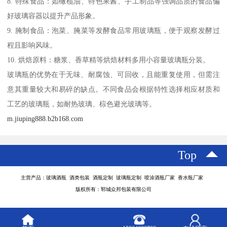
8. 特殊食品：如橄榄油、特色果酱、手工制品等强调品质的食品偏
好玻璃容器以提升产品形象。
9. 腌制食品：泡菜、腌菜等发酵食品常用玻璃瓶，便于观察发酵过
程且影响风味。
10. 烘焙原料：糖浆、香草精等烘焙材料多用小容量玻璃瓶分装。
玻璃瓶的优势在于无味、耐腐蚀、可回收，且能重复使用，但需注
意其重量较大和易碎的缺点。不同食品会根据特性选择相应材质和
工艺的玻璃瓶，如耐热玻璃、棕色避光玻璃等。
m.jiuping888.b2b168.com
Top
主营产品：玻璃酒瓶 酒类包装 酒瓶定制 玻璃瓶定制 喷涂酒瓶厂家 香水瓶厂家
版权所有：郓城众邦包装有限公司