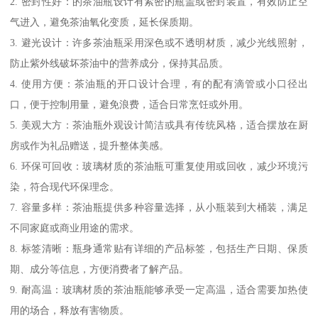
2. 密封性好：的茶油瓶设计有紧密的瓶盖或密封装置，有效防止空
气进入，避免茶油氧化变质，延长保质期。
3. 避光设计：许多茶油瓶采用深色或不透明材质，减少光线照射，
防止紫外线破坏茶油中的营养成分，保持其品质。
4. 使用方便：茶油瓶的开口设计合理，有的配有滴管或小口径出
口，便于控制用量，避免浪费，适合日常烹饪或外用。
5. 美观大方：茶油瓶外观设计简洁或具有传统风格，适合摆放在厨
房或作为礼品赠送，提升整体美感。
6. 环保可回收：玻璃材质的茶油瓶可重复使用或回收，减少环境污
染，符合现代环保理念。
7. 容量多样：茶油瓶提供多种容量选择，从小瓶装到大桶装，满足
不同家庭或商业用途的需求。
8. 标签清晰：瓶身通常贴有详细的产品标签，包括生产日期、保质
期、成分等信息，方便消费者了解产品。
9. 耐高温：玻璃材质的茶油瓶能够承受一定高温，适合需要加热使
用的场合，释放有害物质。