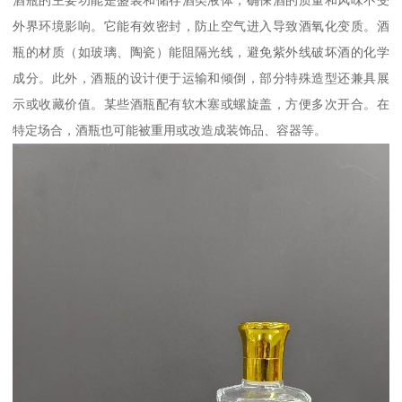
酒瓶的主要功能是盛装和储存酒类液体，确保酒的质量和风味不受
外界环境影响。它能有效密封，防止空气进入导致酒氧化变质。酒
瓶的材质（如玻璃、陶瓷）能阻隔光线，避免紫外线破坏酒的化学
成分。此外，酒瓶的设计便于运输和倾倒，部分特殊造型还兼具展
示或收藏价值。某些酒瓶配有软木塞或螺旋盖，方便多次开合。在
特定场合，酒瓶也可能被重用或改造成装饰品、容器等。