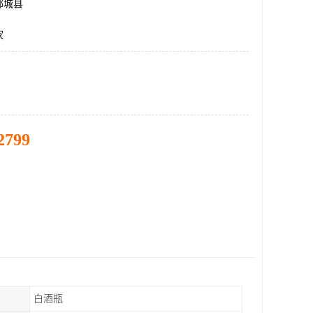
郓城县
家
2799
白酒瓶