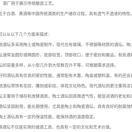
展示：酒厂用于展示传统酿造工艺。
见于白酒、黄酒等中国传统酒类的生产储存过程，具有透气不透液的特性
可以从以下几个方面来描述：
：传统酒坛多采用陶土或陶瓷制作，现代也有玻璃、不锈钢等材质的酒坛。
：酒坛通常呈圆形或椭圆形，底部较宽，顶部收口，便于密封和搬运。有些
：酒坛的容量多样，从小型几升到大型数百升不等，可根据需求选择。
性：好的酒坛具有优良的密封性能，通常配有木塞、陶盖或塑料盖，有的还
：传统酒坛常饰有花纹、雕刻或彩绘，体现文化特色。现代酒坛则更注重简洁
：酒坛主要用于储存和发酵酒类，陶土酒坛因其微透气性，能促进酒的老化和
性：酒坛坚固耐用，能长期使用，尤其是陶土和陶瓷酒坛，具有良好的耐腐蚀
性：陶土酒坛具有一定的保温性能，能保持酒的温度稳定。
得酒坛不仅是实用的储酒工具，也具有一定的文化和艺术价值。