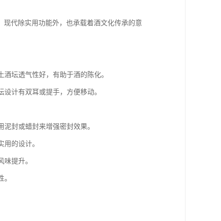
。现代除实用功能外，也承载着酒文化传承的意
陶土酒坛透气性好，有助于酒的陈化。
酒坛设计有双耳或提手，方便移动。
会用泥封或蜡封来增强密封效果。
实用的设计。
风味提升。
性。