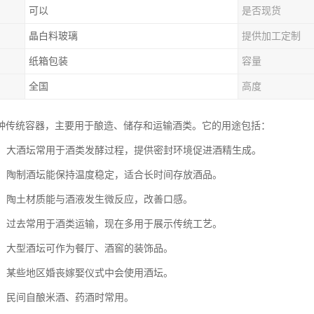
可以
是否现货
晶白料玻璃
提供加工定制
纸箱包装
容量
全国
高度
种传统容器，主要用于酿造、储存和运输酒类。它的用途包括：
发酵：大酒坛常用于酒类发酵过程，提供密封环境促进酒精生成。
储酒：陶制酒坛能保持温度稳定，适合长时间存放酒品。
酒质：陶土材质能与酒液发生微反应，改善口感。
容器：过去常用于酒类运输，现在多用于展示传统工艺。
摆设：大型酒坛可作为餐厅、酒窖的装饰品。
仪式：某些地区婚丧嫁娶仪式中会使用酒坛。
自酿：民间自酿米酒、药酒时常用。