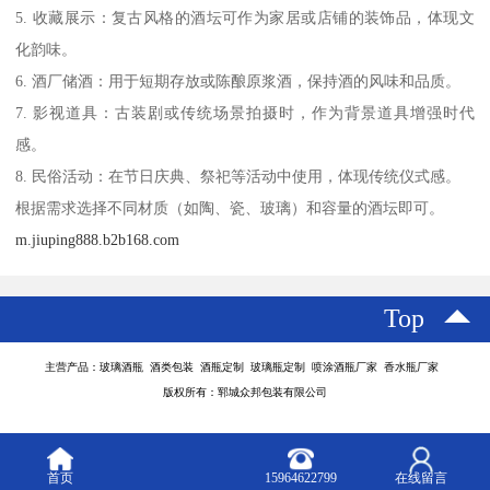
5. 收藏展示：复古风格的酒坛可作为家居或店铺的装饰品，体现文
化韵味。
6. 酒厂储酒：用于短期存放或陈酿原浆酒，保持酒的风味和品质。
7. 影视道具：古装剧或传统场景拍摄时，作为背景道具增强时代
感。
8. 民俗活动：在节日庆典、祭祀等活动中使用，体现传统仪式感。
根据需求选择不同材质（如陶、瓷、玻璃）和容量的酒坛即可。
m.jiuping888.b2b168.com
Top
主营产品：玻璃酒瓶 酒类包装 酒瓶定制 玻璃瓶定制 喷涂酒瓶厂家 香水瓶厂家
版权所有：郓城众邦包装有限公司
首页
15964622799
在线留言