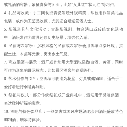
或礼酒的容器，象征喜庆与团圆，比如“女儿红”“状元红”等习俗。
4. 礼品与收藏：手工陶制或青瓷酒坛外观精美，常被用作酒类礼品
包装，或作为工艺品收藏，尤其适合赠送爱酒人士。
5. 影视道具与文化活动：古装影视剧、舞台演出或传统文化活动
中，酒坛常作为道具还原历史场景，增强代入感。
6. 民宿与农家乐：乡村风格的民宿或农家乐会用酒坛点缀环境，搭
配土灶、木桌等元素，突出乡土气息。
7. 商业酿酒与展示：酒厂或作坊用大型酒坛陈酿白酒、黄酒，同时
可作为形象的展示标志，比如景区酒窖的参观陈列。
8. 艺术创作与DIY：空酒坛可改造为花盆、灯具或储物罐，适合手工
爱好者进行创意再利用。
9. 祭祀与仪式：部分传统祭祀或开业典礼中，酒坛用于盛装祭酒，
表达敬神祈福的寓意。
10. 酒吧与特色饮品店：一些复古或国风主题酒吧会用酒坛盛放特色
调制酒，增添特体验。