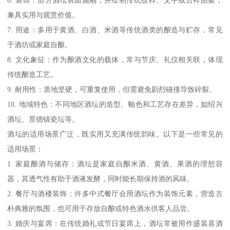
6. 装饰：部分酒坛表面施釉，并绘制传统纹样、文字或吉祥图案，
兼具实用与观赏价值。
7. 用途：多用于黄酒、白酒、米酒等传统酒类的酿造与贮存，常见
于酒坊或家庭自酿。
8. 文化象征：作为酿酒文化的载体，常与节庆、礼仪相关联，体现
传统酿造工艺。
9. 耐用性：质地坚硬，可重复使用，但需避免剧烈碰撞导致碎裂。
10. 地域特色：不同地区酒坛的造型、釉色和工艺存在差异，如绍兴
酒坛、景德镇瓷坛等。
酒坛的适用场景广泛，既实用又充满传统韵味。以下是一些常见的
适用场景：
1. 家庭酿酒与储存：酒坛是家庭自酿米酒、黄酒、果酒的理想容
器，其透气性有助于酒液发酵，同时能长期保持酒的风味。
2. 餐厅与酒楼装饰：许多中式餐厅会用酒坛作为装饰元素，营造古
朴典雅的氛围，也可用于存放自酿或特色酒水供客人品尝。
3. 婚庆与宴席：在传统婚礼或节日宴席上，酒坛常被用作盛装喜酒