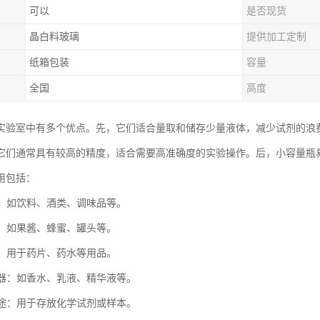
可以
是否现货
晶白料玻璃
提供加工定制
纸箱包装
容量
全国
高度
实验室中有多个优点。先，它们适合量取和储存少量液体，减少试剂的浪
它们通常具有较高的精度，适合需要高准确度的实验操作。后，小容量瓶
用包括：
体：如饮料、酒类、调味品等。
品：如果酱、蜂蜜、罐头等。
品：用于药片、药水等用品。
品容器：如香水、乳液、精华液等。
室用途：用于存放化学试剂或样本。