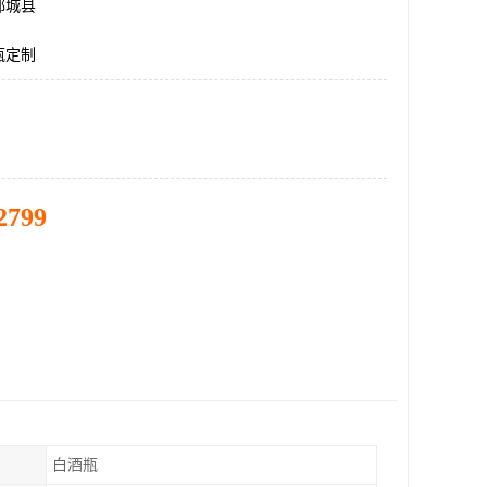
郓城县
瓶定制
2799
白酒瓶