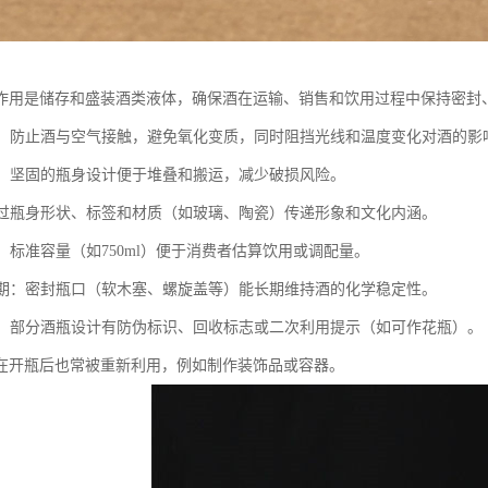
作用是储存和盛装酒类液体，确保酒在运输、销售和饮用过程中保持密封
酒液：防止酒与空气接触，避免氧化变质，同时阻挡光线和温度变化对酒的影
运输：坚固的瓶身设计便于堆叠和搬运，减少破损风险。
：通过瓶身形状、标签和材质（如玻璃、陶瓷）传递形象和文化内涵。
量：标准容量（如750ml）便于消费者估算饮用或调配量。
保质期：密封瓶口（软木塞、螺旋盖等）能长期维持酒的化学稳定性。
功能：部分酒瓶设计有防伪标识、回收标志或二次利用提示（如可作花瓶）。
在开瓶后也常被重新利用，例如制作装饰品或容器。