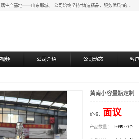
山东郓城瑞升玻璃有限公司地处水浒文化发源地、中国日用玻璃生产基地——山东郓城。 公司始终坚持“铸造精品，服务优质”的经营理念，斥资8000多万元引进国内先进的水晶料手工瓶生产线6条，晶白料8S机生产线8条，并引进人工挑料生产异型瓶和水晶玻璃瓶盖生产线。
视频
公司介绍
公司动态
客
黄南小容量瓶定制
面议
价格：
产品数量：
9999.00个