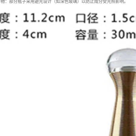
护内容物：部分瓶子采用避光设计（如深色玻璃）以防止成分受光照影响。