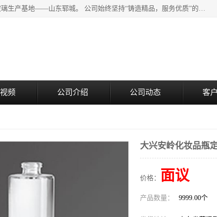
山东郓城瑞升玻璃有限公司地处水浒文化发源地、中国日用玻璃生产基地——山东郓城。 公司始终坚持“铸造精品，服务优质”的经营理念，斥资8000多万元引进国内先进的水晶料手工瓶生产线6条，晶白料8S机生产线8条，并引进人工挑料生产异型瓶和水晶玻璃瓶盖生产线。
视频
公司介绍
公司动态
客
大兴安岭化妆品瓶
面议
价格：
产品数量：
9999.00个