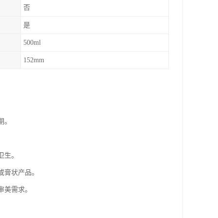
否
是
500ml
152mm
期。
卫生。
或膏状产品。
审美需求。