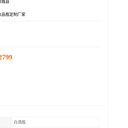
郓城县
妆品瓶定制厂家
2799
白酒瓶