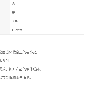
否
是
500ml
152mm
为桌面或化妆台上的装饰品。
水系列。
的需求，提升产品的整体质感。
的保存期限和香气质量。
。