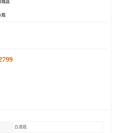
郓城县
水瓶
2799
白酒瓶