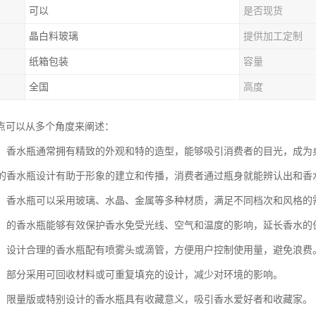
可以
是否现货
晶白料玻璃
提供加工定制
纸箱包装
容量
全国
高度
点可以从多个角度来阐述：
设计：香水瓶通常拥有精致的外观和特的造型，能够吸引消费者的目光，成
：特的香水瓶设计有助于形象的建立和传播，消费者通过瓶身就能辨认出和香
多样：香水瓶可以采用玻璃、水晶、金属等多种材质，满足不同档次和风格
功能：的香水瓶能够有效保护香水免受光线、空气和温度的影响，延长香水
便捷：设计合理的香水瓶配有喷雾头或滴管，方便用户控制使用量，避免浪费
考虑：部分采用可回收材料或可重复填充的设计，减少对环境的影响。
价值：限量版或特别设计的香水瓶具有收藏意义，吸引香水爱好者和收藏家。