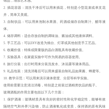
饰品，增添艺术感。
2. 插花容器：清洗干净后可以用来插花，特别是小型花束或单支花
卉，简单又美观。
3. 自制饮品：可以用来泡制水果酒、药酒或储存自制果汁、醋等液
体。
4. 储存调料：适合存放自制的调味油、酱油或其他液体调料。
5. 手工艺品：可以DIY改造为烛台、灯罩或其他创意手工艺品。
6. 收藏价值：特殊或限量版的晶白酒瓶具有收藏价值。
7. 实验器具：在家庭实验中可作为简易的容器使用。
8. 旅行分装：出行时用来分装洗发水、沐浴露等液体用品。
9. 礼品包装：清洗消毒后可以用来盛装自制礼品如果酱、蜂蜜等。
10. 教学示范：可以用来演示液体密度、分层等科学实验。
使用前需要注意清洁消毒，特别是之前装过酒精类饮品的瓶子。
玻璃酒瓶的作用主要包括以下几个方面：
1. 保护酒液：玻璃材质具有良好的密封性和化学稳定性，能够有效
隔绝空气和外界污染物，防止酒液氧化或变质，保持酒的原有风味