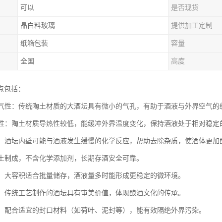
可以
是否现货
晶白料玻璃
提供加工定制
纸箱包装
容量
全国
高度
点包括：
的透气性：传统陶土材质的大酒坛具有微小的气孔，有助于酒液与外界空气
稳定性：陶土材质导热性较低，能缓冲外界温度变化，保持酒液处于相对稳定
陈化：酒坛内壁可能与酒液发生缓慢的化学反应，帮助去除杂质，使酒体更加
：陶土制成，不含化学添加剂，长期存酒安全可靠。
优势：大容积适合批量储存，酒液量多时能形成更稳定的微环境。
价值：传统工艺制作的酒坛具有审美价值，体现酿酒文化的传承。
性能：配合适宜的封口材料（如荷叶、泥封等），能有效隔绝外界污染。