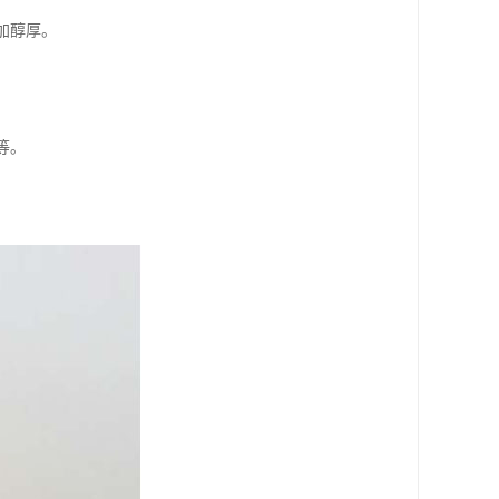
加醇厚。
等。