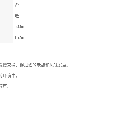
否
是
500ml
152mm
的缓慢交换，促进酒的老熟和风味发展。
的环境中。
醇厚。