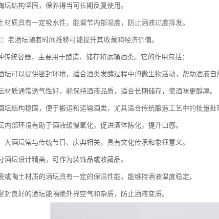
性：陶坛结构坚固，保养得当可长期反复使用。
：陶土材质具有一定吸水性，能调节内部湿度，防止酒液过度挥发。
资价值：老酒坛随着时间推移可能提升其收藏和经济价值。
种传统容器，主要用于酿造、储存和运输酒类。它的作用包括：
：大酒坛可以提供密封环境，适合酒类发酵过程中的微生物活动，帮助酒液自
：酒坛材质通常透气性好，能保持酒液品质，适合长期储存，使酒味更醇厚。
：大酒坛结构稳固，便于搬运和运输酒类，尤其适合传统酿造工艺中的批量处
：酒坛内部环境有助于酒液缓慢氧化，促进酒体陈化，提升口感。
象征：大酒坛常与传统节日、庆典相关，具有文化传承和象征意义。
：部分酒坛设计精美，可作为装饰品或收藏品。
：陶瓷或陶土材质的酒坛具有一定的保温性能，能维持酒液温度稳定。
质：密封良好的酒坛能隔绝外界空气和杂质，防止酒液变质。