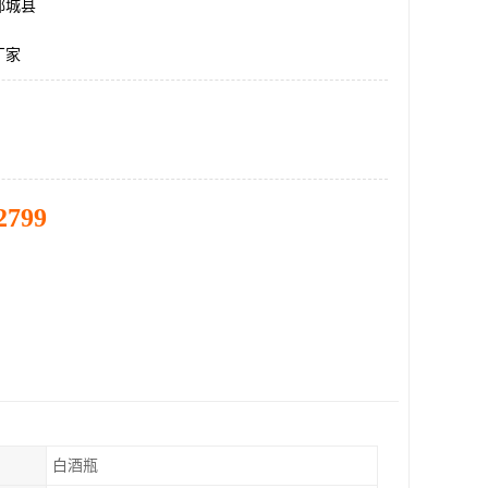
郓城县
厂家
2799
白酒瓶