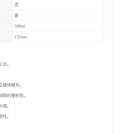
否
是
500ml
152mm
忆点。
交媒体曝光。
倾倒的便利性。
价值。
用性。