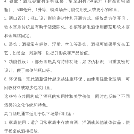
4. 容量：酒瓶容量有多种规格，常见的有750毫升（标准葡萄酒
瓶）、500毫升、1升等。特殊场合可能使用更大或更小的容量。
5. 瓶口设计：瓶口设计影响密封性和开瓶方式。螺旋盖方便开启，
软木塞则传统且有助于酒液陈化。香槟等起泡酒使用蘑菇形软木塞
和金属丝固定。
6. 装饰：酒瓶常有标签、浮雕、丝印等装饰。酒瓶可能采用复杂工
艺，如烫金、雕刻等，以提升形象和产品价值。
7. 功能性设计：部分酒瓶具有特殊功能，如防伪标识、可重复密封
设计、便于倾倒的瓶口等。
8. 环保性：现代酒瓶设计越来越注重环保，如使用轻量化玻璃、可
回收材料或减少包装用量。
这些特点共同构成了酒瓶的实用性和美学价值，同时也反映了不同
酒类的文化传统和特色。
高白酒瓶通常适用于以下场景和用途：
1. 家庭使用：适合日常家庭中存放白酒、洋酒或其他液体饮品，便
于餐桌或酒柜摆放。