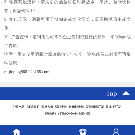
8. 储存其他液体：清洗后的酒瓶可临时存放水、果汁、自制饮料
等，但需确保卫生。
9. 文化展示：酒瓶可用于博物馆或文化展览，展示酿酒历史或文
化。
10. 广告宣传：定制酒瓶可作为企业促销或宣传的载体，印制logo或
广告语。
注意：重复使用酒瓶时需确保清洁与安全，避免残留或材质不适影
响健康。
m.jiuping888.b2b168.com
Top
主营产品：玻璃酒瓶 酒类包装 酒瓶定制 玻璃瓶定制 喷涂酒瓶厂家 香水瓶厂家
版权所有：郓城众邦包装有限公司