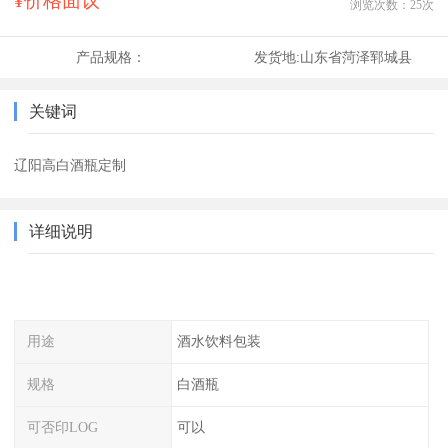
¥价格面议
浏览次数：
25
次
产品规格：
发货地:
山东省菏泽郓城县
关键词
辽阳高白酒瓶定制
详细说明
用途
酒水饮料包装
规格
白酒瓶
可否印LOG
可以