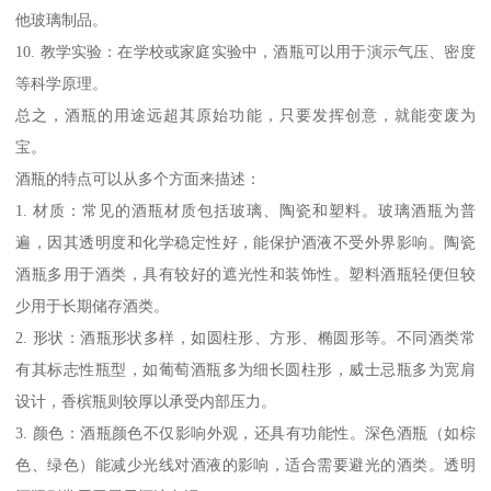
他玻璃制品。
10. 教学实验：在学校或家庭实验中，酒瓶可以用于演示气压、密度
等科学原理。
总之，酒瓶的用途远超其原始功能，只要发挥创意，就能变废为
宝。
酒瓶的特点可以从多个方面来描述：
1. 材质：常见的酒瓶材质包括玻璃、陶瓷和塑料。玻璃酒瓶为普
遍，因其透明度和化学稳定性好，能保护酒液不受外界影响。陶瓷
酒瓶多用于酒类，具有较好的遮光性和装饰性。塑料酒瓶轻便但较
少用于长期储存酒类。
2. 形状：酒瓶形状多样，如圆柱形、方形、椭圆形等。不同酒类常
有其标志性瓶型，如葡萄酒瓶多为细长圆柱形，威士忌瓶多为宽肩
设计，香槟瓶则较厚以承受内部压力。
3. 颜色：酒瓶颜色不仅影响外观，还具有功能性。深色酒瓶（如棕
色、绿色）能减少光线对酒液的影响，适合需要避光的酒类。透明