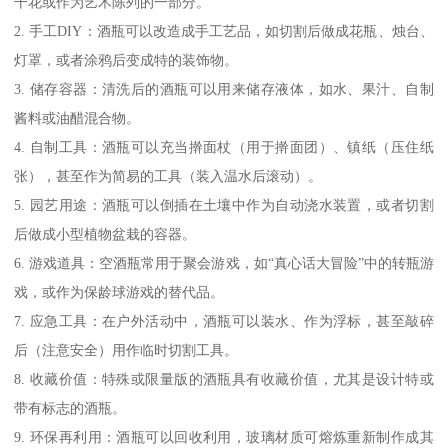
干花或作为艺术陈列的一部分。
2. 手工DIY：酒瓶可以改造成手工艺品，如切割后做成花瓶、烛台、
灯罩，或者涂鸦后变成特的装饰物。
3. 储存容器：清洗后的酒瓶可以用来储存液体，如水、果汁、自制
酱料或油醋混合物。
4. 自制工具：酒瓶可以充当擀面杖（用于擀面团）、镇纸（压住纸
张），甚至作为简易的工具（装入温水后滚动）。
5. 园艺用途：酒瓶可以倒插在土壤中作为自动浇水装置，或者切割
后做成小型植物盆栽的容器。
6. 游戏道具：空酒瓶常用于聚会游戏，如“真心话大冒险”中的转瓶游
戏，或作为保龄球游戏的替代品。
7. 应急工具：在户外活动中，酒瓶可以装水、作为浮标，甚至敲碎
后（注意安全）用作临时切割工具。
8. 收藏价值：特殊或限量版的酒瓶具有收藏价值，尤其是设计特或
带有标志的酒瓶。
9. 环保再利用：酒瓶可以回收利用，玻璃材质可熔炼重新制作成其