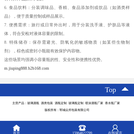
6. 食品饮料：分装调味品、香精、食品添加剂或饮品（如酒类样
品），便于质量控制或样品展示。
7. 便携需求：旅行或日常外出时，用于分装洗手液、护肤品等液
体，符合安检对液体容量的限制。
8. 特殊储存：保存需避光、防氧化的敏感物质（如某些生物制
剂），棕色或密封小瓶能有效保护内容物。
这些场景均强调小容量瓶的性、安全性和便携性优势。
m.jiuping888.b2b168.com
Top
主营产品：玻璃酒瓶 酒类包装 酒瓶定制 玻璃瓶定制 喷涂酒瓶厂家 香水瓶厂家
版权所有：郓城众邦包装有限公司
首页
15964622799
在线留言