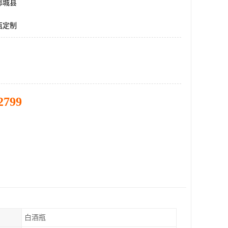
郓城县
瓶定制
2799
白酒瓶