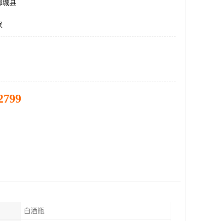
郓城县
家
2799
白酒瓶