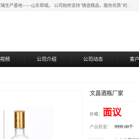
山东郓城瑞升玻璃有限公司地处水浒文化发源地、中国日用玻璃生产基地——山东郓城。 公司始终坚持“铸造精品，服务优质”的经营理念，斥资8000多万元引进国内先进的水晶料手工瓶生产线6条，晶白料8S机生产线8条，并引进人工挑料生产异型瓶和水晶玻璃瓶盖生产线。
视频
公司介绍
公司动态
客
文昌酒瓶厂家
面议
价格：
产品数量：
9999.00个