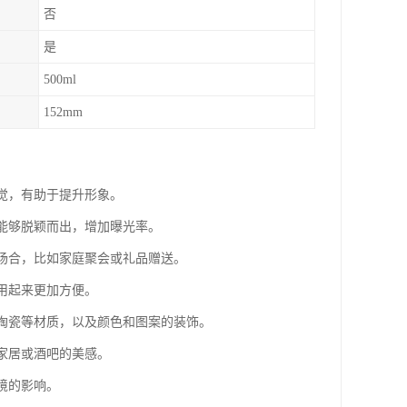
否
是
500ml
152mm
感觉，有助于提升形象。
，能够脱颖而出，增加曝光率。
的场合，比如家庭聚会或礼品赠送。
用起来更加方便。
、陶瓷等材质，以及颜色和图案的装饰。
添家居或酒吧的美感。
境的影响。