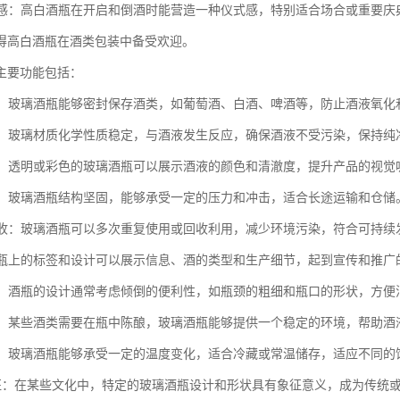
仪式感：高白酒瓶在开启和倒酒时能营造一种仪式感，特别适合场合或重要
得高白酒瓶在酒类包装中备受欢迎。
主要功能包括：
酒类：玻璃酒瓶能够密封保存酒类，如葡萄酒、白酒、啤酒等，防止酒液氧
酒液：玻璃材质化学性质稳定，与酒液发生反应，确保酒液不受污染，保持纯
酒品：透明或彩色的玻璃酒瓶可以展示酒液的颜色和清澈度，提升产品的视
运输：玻璃酒瓶结构坚固，能够承受一定的压力和冲击，适合长途运输和仓储
可回收：玻璃酒瓶可以多次重复使用或回收利用，减少环境污染，符合可持续
：酒瓶上的标签和设计可以展示信息、酒的类型和生产细节，起到宣传和推广
倒取：酒瓶的设计通常考虑倾倒的便利性，如瓶颈的粗细和瓶口的形状，方便
陈酿：某些酒类需要在瓶中陈酿，玻璃酒瓶能够提供一个稳定的环境，帮助
适应：玻璃酒瓶能够承受一定的温度变化，适合冷藏或常温储存，适应不同的
化象征：在某些文化中，特定的玻璃酒瓶设计和形状具有象征意义，成为传统