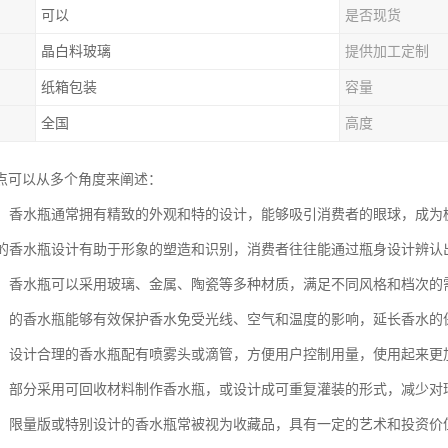
可以
是否现货
晶白料玻璃
提供加工定制
纸箱包装
容量
全国
高度
点可以从多个角度来阐述：
设计：香水瓶通常拥有精致的外观和特的设计，能够吸引消费者的眼球，成
：特的香水瓶设计有助于形象的塑造和识别，消费者往往能通过瓶身设计辨认
多样：香水瓶可以采用玻璃、金属、陶瓷等多种材质，满足不同风格和档次的
功能：的香水瓶能够有效保护香水免受光线、空气和温度的影响，延长香水的
便捷：设计合理的香水瓶配有喷雾头或滴管，方便用户控制用量，使用起来更
考虑：部分采用可回收材料制作香水瓶，或设计成可重复灌装的形式，减少对
价值：限量版或特别设计的香水瓶常被视为收藏品，具有一定的艺术和投资价