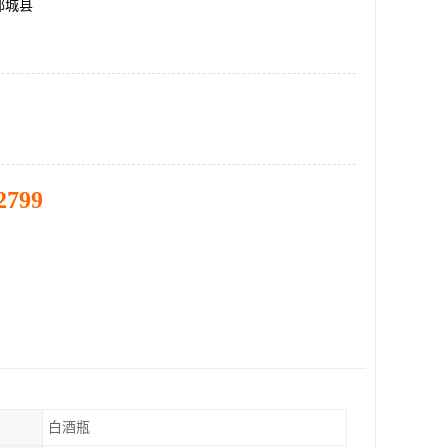
郓城县
2799
白酒瓶