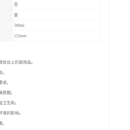
否
是
500ml
152mm
为梳妆台上的装饰品。
出。
需求。
保质期。
加卫生和。
环境的影响。
值。