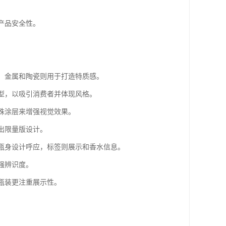
。
产品安全性。
迎，金属和陶瓷则用于打造特质感。
造型，以吸引消费者并体现风格。
特殊涂层来增强视觉效果。
出限量版设计。
与瓶身设计呼应，标签则展示和香水信息。
强辨识度。
大瓶装更注重展示性。