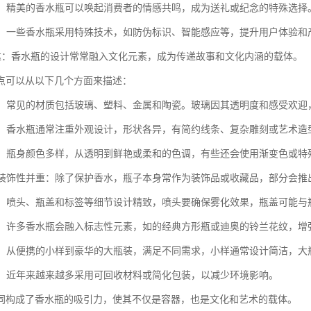
连接：精美的香水瓶可以唤起消费者的情感共鸣，成为送礼或纪念的特殊选择
技术：一些香水瓶采用特殊技术，如防伪标识、智能感应等，提升用户体验和
化表达：香水瓶的设计常常融入文化元素，成为传递故事和文化内涵的载体。
点可以从以下几个方面来描述：
多样：常见的材质包括玻璃、塑料、金属和陶瓷。玻璃因其透明度和感受欢
精美：香水瓶通常注重外观设计，形状各异，有简约线条、复杂雕刻或艺术
丰富：瓶身颜色多样，从透明到鲜艳或柔和的色调，有些还会使用渐变色或
性与装饰性并重：除了保护香水，瓶子本身常作为装饰品或收藏品，部分会推
考究：喷头、瓶盖和标签等细节设计精致，喷头要确保雾化效果，瓶盖可能
明显：许多香水瓶会融入标志性元素，如的经典方形瓶或迪奥的铃兰花纹，增
多样：从便携的小样到豪华的大瓶装，满足不同需求，小样通常设计简洁，
趋势：近年来越来越多采用可回收材料或简化包装，以减少环境影响。
同构成了香水瓶的吸引力，使其不仅是容器，也是文化和艺术的载体。