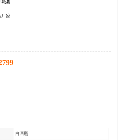
郓城县
瓶厂家
2799
白酒瓶