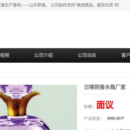
山东郓城瑞升玻璃有限公司地处水浒文化发源地、中国日用玻璃生产基地——山东郓城。 公司始终坚持“铸造精品，服务优质”的经营理念，斥资8000多万元引进国内先进的水晶料手工瓶生产线6条，晶白料8S机生产线8条，并引进人工挑料生产异型瓶和水晶玻璃瓶盖生产线。
视频
公司介绍
公司动态
客
日喀则香水瓶厂家
面议
价格：
产品数量：
9999.00个