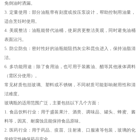
免倒油时洒漏。
3. 定量使用：部分油瓶带有刻度或按压泵设计，帮助控制用油量，
适合烹饪时使用。
4. 美观整洁：油瓶能替代油桶，使厨房更整洁美观，同时避免油桶
表面沾污。
5. 防尘防虫：密封性好的油瓶能阻挡灰尘和昆虫进入，保持油脂清
洁。
6. 多功能用途：除了食用油，也可用于装酱油、醋等其他液体调料
（需区分使用）。
常见材质包括玻璃、塑料或不锈钢，不同材质可能影响耐用性和清
洁难度。
玻璃瓶的适用范围广泛，主要包括以下几个方面：
1. 食品饮料行业：用于盛装果汁、酒类、调味品、罐头、蜂蜜、酱
料等，因其、耐腐蚀且能保持食品原味。
2. 医药行业：用于药品、疫苗、注射液、口服液等包装，玻璃的化
学稳定性确保药品安全。