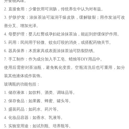
升食物风味。
2. 直接食用：少量饮用可润肠，传统养生中认为对有益。
3. 护肤护发：涂抹茶油可滋润干燥皮肤，缓解皲裂；用作发油可改
善分叉、增加光泽。
4. 母婴护理：婴儿红臀或孕妇处涂抹茶油，能起到舒缓保护作用。
5. 药用：民间用于轻微、蚊虫叮咬的消炎，或搭配药物关节。
6. 器具保养：木质家具或表面涂抹茶油可防裂防锈。
7. 手工制作：作为成分加入手工皂、蜡烛等DIY用品中。
使用后需密封茶油瓶，避免氧化变质。空瓶清洗后也可重用，如分
装其他液体或作装饰。
玻璃瓶的功能包括：
1. 储存液体：如饮料、酒类、调味品等。
2. 保存食品：如果酱、蜂蜜、罐头等。
3. 盛装药品：如药水、药片等。
4. 化妆品容器：如香水、乳液等。
5. 实验室用途：如试剂瓶、培养瓶等。