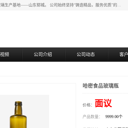
山东郓城瑞升玻璃有限公司地处水浒文化发源地、中国日用玻璃生产基地——山东郓城。 公司始终坚持“铸造精品，服务优质”的经营理念，斥资8000多万元引进国内先进的水晶料手工瓶生产线6条，晶白料8S机生产线8条，并引进人工挑料生产异型瓶和水晶玻璃瓶盖生产线。
视频
公司介绍
公司动态
客
哈密食品玻璃瓶
面议
价格：
产品数量：
9999.00个