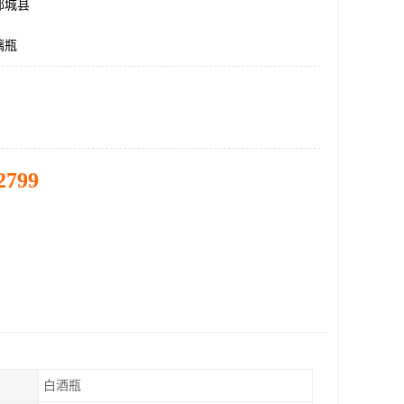
郓城县
璃瓶
2799
白酒瓶