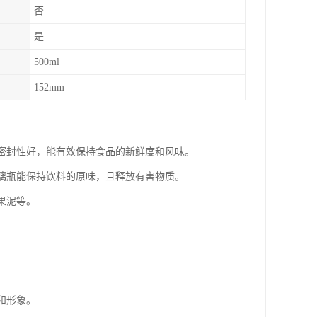
否
是
500ml
152mm
其密封性好，能有效保持食品的新鲜度和风味。
玻璃瓶能保持饮料的原味，且释放有害物质。
果泥等。
和形象。