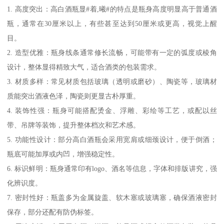
1. 高度突出：高白酒瓶显#着,曦#的特点是瓶身高度明显高于普通酒
瓶，通常在30厘米以上，有些甚至达到50厘米或更高，视觉上醒
目。
2. 造型优雅：瓶身线条通常修长流畅，可能带有一定的弧度或棱角
设计，整体显得精致大气，适合酒类的包装需求。
3. 材质多样：常见材质包括玻璃（透明或磨砂）、陶瓷等，玻璃材
质能突出酒液色泽，陶瓷则更显古朴厚重。
4. 装饰性强：瓶身可能搭配烫金、浮雕、彩绘等工艺，或配以丝
带、吊牌等装饰，提升整体档次和艺术感。
5. 功能性设计：部分高白酒瓶会采用宽肩或细颈设计，便于倒酒；
瓶底可能加厚或内凹，增强稳定性。
6. 标识鲜明：瓶身通常印有logo、酒名等信息，字体和排版讲究，强
化辨识度。
7. 密封性好：瓶盖多为金属旋盖、软木塞或玻璃塞，确保酒液密封
保存，部分还配有防伪标签。