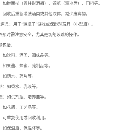
工具：如擀面杖（圆柱形酒瓶）、镇纸（灌沙后）、门挡等。
利用：回收后重新灌装酒类或其他液体，减少废弃物。
游戏道具：用于“转瓶子”游戏或保龄球玩具（小型瓶）。
酒瓶时需注意安全，尤其是切割玻璃的操作。
能包括：
体：如饮料、酒类、调味品等。
品：如果酱、蜂蜜、腌制品等。
品：如药水、药片等。
容器：如香水、乳液等。
用途：如试剂瓶、培养皿等。
途：如花瓶、工艺品等。
收：可重复使用或回收利用。
温：如保温瓶、保温杯等。