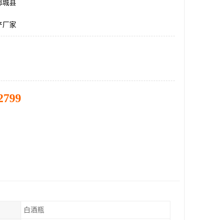
郓城县
产厂家
2799
白酒瓶