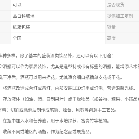
可以
是否现货
晶白料玻璃
提供加工定制
纸箱包装
容量
全国
高度
多种多样，除了基本的盛装酒类饮品外，还可以有以下用途：
品：空酒瓶可以作为家居装饰，尤其是造型特或带有标签的酒瓶，能增添艺术
：清洗干净后，酒瓶可以用来插花，尤其适合细口瓶插单支花或干花。
灯具：将酒瓶改造成台灯或吊灯，内部安装LED灯串或灯泡，营造温馨光线。
容器：存放液体（如油、醋、自制果汁）或干燥物品（如谷物、糖果、小饰品
DIY材料：切割或涂鸦后制作成笔筒、烛台、风铃等创意手工艺品。
植物：在瓶中加入水和营养液，用于水培绿萝、富贵竹等植物。
展示：收藏不同或地区的酒瓶，作为纪念品或展览品。