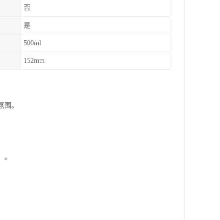
否
是
500ml
152mm
氛围。
）。