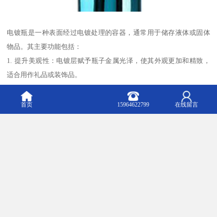
电镀瓶是一种表面经过电镀处理的容器，通常用于储存液体或固体
物品。其主要功能包括：
1. 提升美观性：电镀层赋予瓶子金属光泽，使其外观更加和精致，
适合用作礼品或装饰品。
2. 增强耐用性：电镀层可以保护瓶体免受腐蚀、氧化或刮擦，延长
使用寿命。
首页
15964622799
在线留言
3. 防漏密封：部分电镀瓶设计有密封结构，确保内容物不易泄漏。
4. 保温保冷：某些电镀瓶具有双层真空结构，可保持内部液体的温
度（如保温杯）。
5. 展示：电镀瓶常用于企业定制，印有logo或标语，作为宣传品或促
销赠品。
6. 环保可重复使用：相比一次性容器，电镀瓶可多次使用，减少浪
费。
7. 特殊用途：如实验室用镀层瓶可能具备抗化学腐蚀特性，或用于