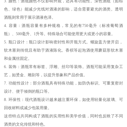
3. 颜色：酒瓶颜色不仅影响外观，还具有功能性。深色酒瓶（如棕
色、绿色）能减少光线对酒液的影响，适合需要避光的酒类。透明
酒瓶则常用于展示酒液色泽。
4. 容量：酒瓶容量有多种规格，常见的有750毫升（标准葡萄酒
瓶）、500毫升、1升等。特殊场合可能使用更大或更小的容量。
5. 瓶口设计：瓶口设计影响密封性和开瓶方式。螺旋盖方便开启，
软木塞则传统且有助于酒液陈化。香槟等起泡酒使用蘑菇形软木塞
和金属丝固定。
6. 装饰：酒瓶常有标签、浮雕、丝印等装饰。酒瓶可能采用复杂工
艺，如烫金、雕刻等，以提升形象和产品价值。
7. 功能性设计：部分酒瓶具有特殊功能，如防伪标识、可重复密封
设计、便于倾倒的瓶口等。
8. 环保性：现代酒瓶设计越来越注重环保，如使用轻量化玻璃、可
回收材料或减少包装用量。
这些特点共同构成了酒瓶的实用性和美学价值，同时也反映了不同
酒类的文化传统和特色。