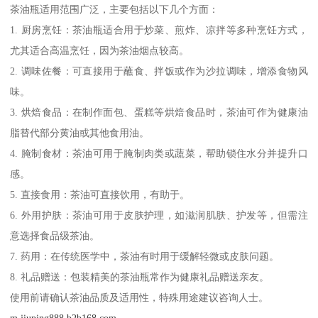
茶油瓶适用范围广泛，主要包括以下几个方面：
1. 厨房烹饪：茶油瓶适合用于炒菜、煎炸、凉拌等多种烹饪方式，
尤其适合高温烹饪，因为茶油烟点较高。
2. 调味佐餐：可直接用于蘸食、拌饭或作为沙拉调味，增添食物风
味。
3. 烘焙食品：在制作面包、蛋糕等烘焙食品时，茶油可作为健康油
脂替代部分黄油或其他食用油。
4. 腌制食材：茶油可用于腌制肉类或蔬菜，帮助锁住水分并提升口
感。
5. 直接食用：茶油可直接饮用，有助于。
6. 外用护肤：茶油可用于皮肤护理，如滋润肌肤、护发等，但需注
意选择食品级茶油。
7. 药用：在传统医学中，茶油有时用于缓解轻微或皮肤问题。
8. 礼品赠送：包装精美的茶油瓶常作为健康礼品赠送亲友。
使用前请确认茶油品质及适用性，特殊用途建议咨询人士。
m.jiuping888.b2b168.com