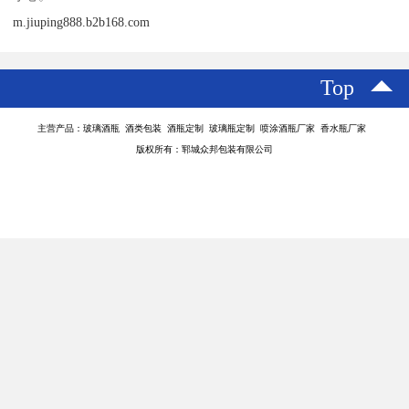
m.jiuping888.b2b168.com
Top
主营产品：玻璃酒瓶 酒类包装 酒瓶定制 玻璃瓶定制 喷涂酒瓶厂家 香水瓶厂家
版权所有：郓城众邦包装有限公司