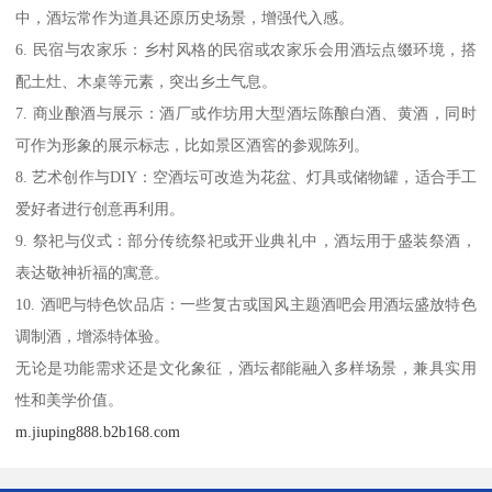
中，酒坛常作为道具还原历史场景，增强代入感。
6. 民宿与农家乐：乡村风格的民宿或农家乐会用酒坛点缀环境，搭
配土灶、木桌等元素，突出乡土气息。
7. 商业酿酒与展示：酒厂或作坊用大型酒坛陈酿白酒、黄酒，同时
可作为形象的展示标志，比如景区酒窖的参观陈列。
8. 艺术创作与DIY：空酒坛可改造为花盆、灯具或储物罐，适合手工
爱好者进行创意再利用。
9. 祭祀与仪式：部分传统祭祀或开业典礼中，酒坛用于盛装祭酒，
表达敬神祈福的寓意。
10. 酒吧与特色饮品店：一些复古或国风主题酒吧会用酒坛盛放特色
调制酒，增添特体验。
无论是功能需求还是文化象征，酒坛都能融入多样场景，兼具实用
性和美学价值。
m.jiuping888.b2b168.com