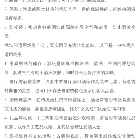
6. 装饰：部分酒坛设计精美，可作为装饰品或收藏品。
7. 保温：陶瓷或陶土材质的酒坛具有一定的保温性能，能维持酒液
温度稳定。
8. 防变质：密封良好的酒坛能隔绝外界空气和杂质，防止酒液变
质。
酒坛的适用场景广泛，既实用又充满传统韵味。以下是一些常见的
适用场景：
1. 家庭酿酒与储存：酒坛是家庭自酿米酒、黄酒、果酒的理想容
器，其透气性有助于酒液发酵，同时能长期保持酒的风味。
2. 餐厅与酒楼装饰：许多中式餐厅会用酒坛作为装饰元素，营造古
朴典雅的氛围，也可用于存放自酿或特色酒水供客人品尝。
3. 婚庆与宴席：在传统婚礼或节日宴席上，酒坛常被用作盛装喜酒
或礼酒的容器，象征喜庆与团圆，比如“女儿红”“状元红”等习俗。
4. 礼品与收藏：手工陶制或青瓷酒坛外观精美，常被用作酒类礼品
包装，或作为工艺品收藏，尤其适合赠送爱酒人士。
5. 影视道具与文化活动：古装影视剧、舞台演出或传统文化活动