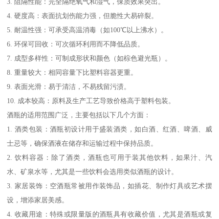
3. 阻隔性能：完全隔绝氧气和湿气，保质效果突出。
4. 硬度高：表面抗划伤能力强，但脆性大易碎裂。
5. 耐温性强：可承受高温消毒（如100℃以上沸水）。
6. 环保可回收：可次循环利用而不降低品质。
7. 成型多样性：可制成形状和颜色（如棕色避光瓶）。
8. 重量较大：相同容量下比塑料容器更重。
9. 表面光滑：易于清洁，不易残留污渍。
10. 成本较高：原料及生产工艺导致价格高于塑料包装。
酒瓶的适用范围广泛，主要包括以下几个方面：
1. 酒类包装：酒瓶初设计用于盛装酒类，如白酒、红酒、啤酒、威
士忌等，确保酒液在储存和运输过程中保持品质。
2. 饮料容器：除了酒类，酒瓶也可用于装其他饮料，如果汁、汽
水、矿泉水等，尤其是一些饮料会选用类似酒瓶的设计。
3. 家居装饰：空酒瓶常被用作装饰品，如插花、制作灯具或艺术摆
设，增添家居美感。
4. 收藏用途：特殊或限量版的酒瓶具有收藏价值，尤其是酒瓶或复