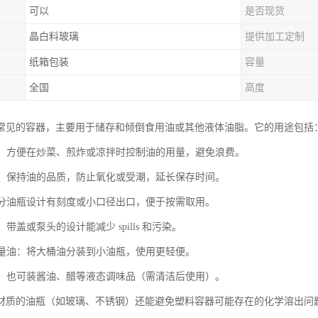
可以
是否现货
晶白料玻璃
提供加工定制
纸箱包装
容量
全国
高度
常见的容器，主要用于储存和倾倒食用油或其他液体油脂。它的用途包括
烹饪：方便在炒菜、煎炸或凉拌时控制油的用量，避免浪费。
油脂：保持油的品质，防止氧化或受潮，延长保存时间。
：部分油瓶设计有刻度或小口径出口，便于按需取用。
：带盖或泵头的设计能减少 spills 和污染。
大容量油：将大桶油分装到小油瓶，使用更轻便。
液体：也可装酱油、醋等液态调味品（需清洁后使用）。
材质的油瓶（如玻璃、不锈钢）还能避免塑料容器可能存在的化学溶出问