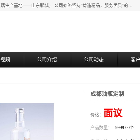
山东郓城瑞升玻璃有限公司地处水浒文化发源地、中国日用玻璃生产基地——山东郓城。 公司始终坚持“铸造精品，服务优质”的经营理念，斥资8000多万元引进国内先进的水晶料手工瓶生产线6条，晶白料8S机生产线8条，并引进人工挑料生产异型瓶和水晶玻璃瓶盖生产线。
视频
公司介绍
公司动态
客
成都油瓶定制
面议
价格：
产品数量：
9999.00个