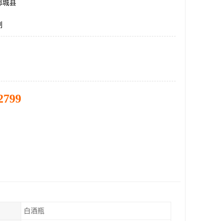
郓城县
制
2799
白酒瓶