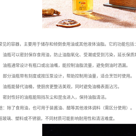
常见的容器，主要用于储存和倾倒食用油或其他液体油脂。它的功能包括
油脂：油瓶可以密封保存食用油，防止油脂氧化、受潮或受到污染，延长保质
倾倒：油瓶通常设计有瓶口或出油嘴，能控制油脂流量，避免倒油时洒漏。
使用：部分油瓶带有刻度或按压泵设计，帮助控制用油量，适合烹饪时使用。
整洁：油瓶能替代油桶，使厨房更整洁美观，同时避免油桶表面沾污。
防虫：密封性好的油瓶能阻挡灰尘和昆虫进入，保持油脂清洁。
能用途：除了食用油，也可用于装酱油、醋等其他液体调料（需区分使用）。
括玻璃、塑料或不锈钢，不同材质可能影响耐用性和清洁难度。