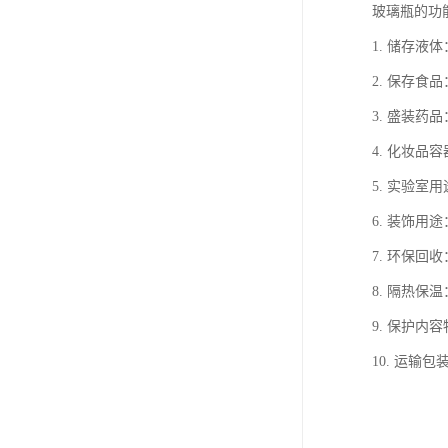
玻璃瓶的功
1. 储存液
2. 保存食
3. 盛装药
4. 化妆品
5. 实验室
6. 装饰用
7. 环保回
8. 隔热保
9. 保护
10. 运输