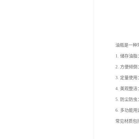
油瓶是一种
1. 储存
2. 方便
3. 定量
4. 美观
5. 防尘
6. 多功
常见材质包