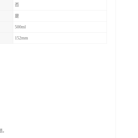
否
是
500ml
152mm
：
题。