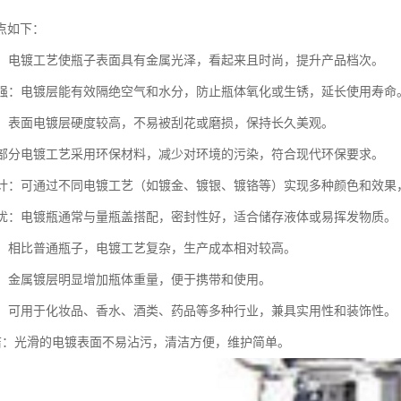
点如下：
亮丽：电镀工艺使瓶子表面具有金属光泽，看起来且时尚，提升产品档次。
蚀性强：电镀层能有效隔绝空气和水分，防止瓶体氧化或生锈，延长使用寿命
性好：表面电镀层硬度较高，不易被刮花或磨损，保持长久美观。
性：部分电镀工艺采用环保材料，减少对环境的污染，符合现代环保要求。
化设计：可通过不同电镀工艺（如镀金、镀银、镀铬等）实现多种颜色和效果
性能优：电镀瓶通常与量瓶盖搭配，密封性好，适合储存液体或易挥发物质。
较高：相比普通瓶子，电镀工艺复杂，生产成本相对较高。
适中：金属镀层明显增加瓶体重量，便于携带和使用。
性广：可用于化妆品、香水、酒类、药品等多种行业，兼具实用性和装饰性。
于清洁：光滑的电镀表面不易沾污，清洁方便，维护简单。