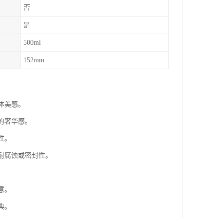
否
是
500ml
152mm
体美感。
的奢华感。
性。
耐腐蚀或密封性。
意。
典。