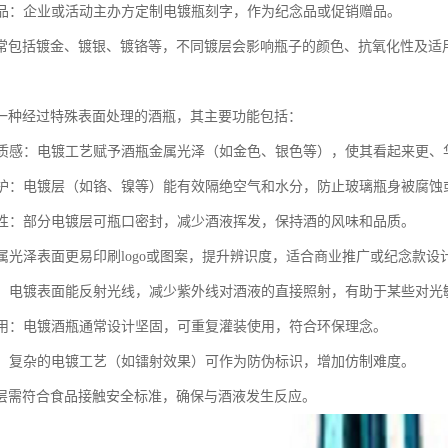
纪念品：企业或活动主办方定制电镀瓶刻字，作为纪念品或促销赠品。
常包括镀金、镀银、镀铬等，不同镀层会影响瓶子的颜色、抗氧化性及适
一种经过特殊表面处理的酒瓶，其主要功能包括：
外观质感：电镀工艺赋予酒瓶金属光泽（如金色、银色等），使其看起来更
蚀保护：电镀层（如铬、镍等）能有效隔绝空气和水分，防止玻璃瓶身被腐
密封性：部分电镀层可瓶口密封，减少酒液挥发，保持酒的风味和品质。
金属光泽表面更易印刷logo或图案，提升辨识度，适合商业推广或纪念款设
反射：电镀表面能反射光线，减少紫外线对酒液的直接照射，有助于某些对光
再利用：电镀酒瓶通常设计坚固，可重复灌装使用，符合环保理念。
功能：复杂的电镀工艺（如镭射效果）可作为防伪标识，增加仿制难度。
层需符合食品接触安全标准，确保与酒液发生反应。