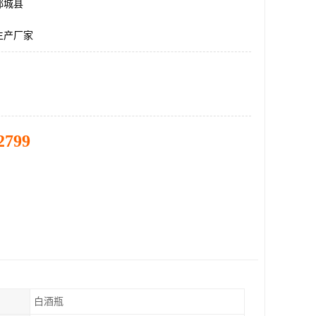
郓城县
生产厂家
2799
白酒瓶