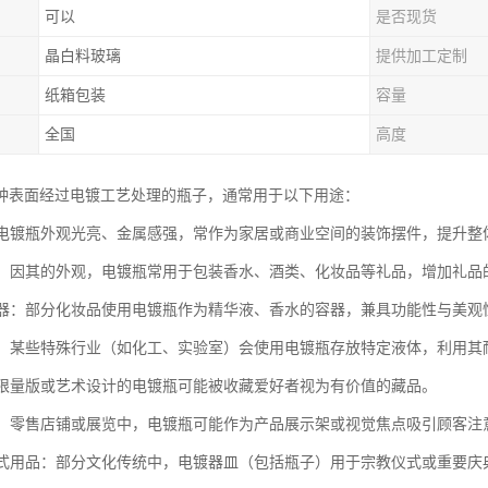
可以
是否现货
晶白料玻璃
提供加工定制
纸箱包装
容量
全国
高度
种表面经过电镀工艺处理的瓶子，通常用于以下用途：
品：电镀瓶外观光亮、金属感强，常作为家居或商业空间的装饰摆件，提升整
包装：因其的外观，电镀瓶常用于包装香水、酒类、化妆品等礼品，增加礼品
品容器：部分化妆品使用电镀瓶作为精华液、香水的容器，兼具功能性与美观
用途：某些特殊行业（如化工、实验室）会使用电镀瓶存放特定液体，利用其
品：限量版或艺术设计的电镀瓶可能被收藏爱好者视为有价值的藏品。
展示：零售店铺或展览中，电镀瓶可能作为产品展示架或视觉焦点吸引顾客注
或仪式用品：部分文化传统中，电镀器皿（包括瓶子）用于宗教仪式或重要庆