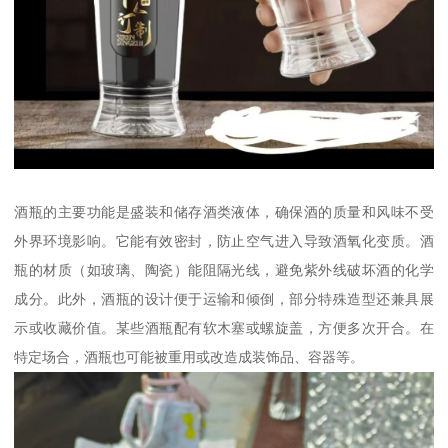
酒瓶的主要功能是盛装和储存酒类液体，确保酒的质量和风味不受
外界环境影响。它能有效密封，防止空气进入导致酒氧化变质。酒
瓶的材质（如玻璃、陶瓷）能阻隔光线，避免紫外线破坏酒的化学
成分。此外，酒瓶的设计便于运输和倾倒，部分特殊造型还兼具展
示或收藏价值。某些酒瓶配有软木塞或螺旋盖，方便多次开合。在
特定场合，酒瓶也可能被重用或改造成装饰品、容器等。