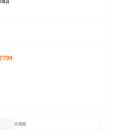
郓城县
2799
白酒瓶