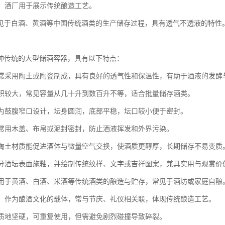
展示：酒厂用于展示传统酿造工艺。
见于白酒、黄酒等中国传统酒类的生产储存过程，具有透气不透液的特性
种传统的大型储酒容器，具有以下特点：
：通常采用陶土或陶瓷制成，具有良好的透气性和保温性，有助于酒液的发酵
：体积较大，常见容量从几十升到数百升不等，适合批量储存酒类。
：多为鼓腹窄口设计，坛身圆润，底部平稳，坛口较小便于密封。
性：常用木盖、布帛或泥封密封，防止酒液挥发和外界污染。
性：陶土材质能促进酒体与微量空气交换，使酒质更醇厚，长期储存不易变质
：部分酒坛表面施釉，并绘制传统纹样、文字或吉祥图案，兼具实用与观赏价
：多用于黄酒、白酒、米酒等传统酒类的酿造与贮存，常见于酒坊或家庭自酿
象征：作为酿酒文化的载体，常与节庆、礼仪相关联，体现传统酿造工艺。
性：质地坚硬，可重复使用，但需避免剧烈碰撞导致碎裂。