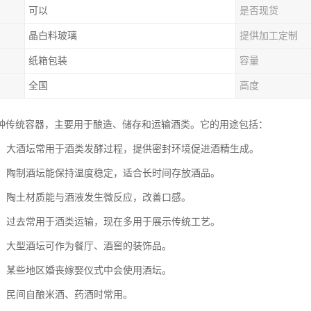
可以
是否现货
晶白料玻璃
提供加工定制
纸箱包装
容量
全国
高度
种传统容器，主要用于酿造、储存和运输酒类。它的用途包括：
发酵：大酒坛常用于酒类发酵过程，提供密封环境促进酒精生成。
储酒：陶制酒坛能保持温度稳定，适合长时间存放酒品。
酒质：陶土材质能与酒液发生微反应，改善口感。
容器：过去常用于酒类运输，现在多用于展示传统工艺。
摆设：大型酒坛可作为餐厅、酒窖的装饰品。
仪式：某些地区婚丧嫁娶仪式中会使用酒坛。
自酿：民间自酿米酒、药酒时常用。