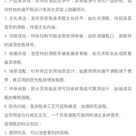
2. 产品差异化：在同类酒品竞争中，异形瓶身可突出产品特色。如
伏特加的扁平瓶设计使其在货架上脱颖而出。
3. 文化表达：某些异形瓶身承载文化符号，如生肖酒瓶、传统器皿
造型的酒瓶，传递文化内涵。
4. 功能优化：特殊结构可能改善使用体验，如防滴漏瓶口、易握持
的波浪纹瓶身等。
5. 收藏价值：造型特的酒瓶常被收藏者青睐，如艺术联名款或限量
版异形瓶。
6. 场景适配：针对特定饮用场景设计，如露营用的扁平酒瓶便于携
带，夜店用的荧光瓶身增加氛围。
7. 环保创新：部分异形瓶采用可回收材质或可重用设计，如做成花
瓶的葡萄酒瓶。
8. 防伪功能：复杂瓶身工艺可提制难度，如酒的乳玻瓶。
这些用途往往相互交叉，一个异形酒瓶可能同时满足多种需求。
玻璃瓶的特点包括：
1. 透明性高，可以清楚看到内容物。