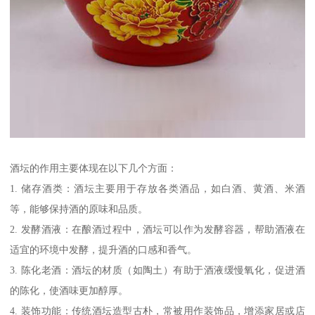
酒坛的作用主要体现在以下几个方面：
1. 储存酒类：酒坛主要用于存放各类酒品，如白酒、黄酒、米酒
等，能够保持酒的原味和品质。
2. 发酵酒液：在酿酒过程中，酒坛可以作为发酵容器，帮助酒液在
适宜的环境中发酵，提升酒的口感和香气。
3. 陈化老酒：酒坛的材质（如陶土）有助于酒液缓慢氧化，促进酒
的陈化，使酒味更加醇厚。
4. 装饰功能：传统酒坛造型古朴，常被用作装饰品，增添家居或店