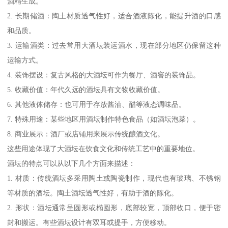
酒精生成。
2. 长期储酒：陶土材质透气性好，适合酒液陈化，能提升酒的口感
和品质。
3. 运输酒类：过去常用大酒坛装运酒水，现在部分地区仍保留这种
运输方式。
4. 装饰摆设：复古风格的大酒坛可作为餐厅、酒窖的装饰品。
5. 收藏价值：年代久远的酒坛具有文物收藏价值。
6. 其他液体储存：也可用于存放酱油、醋等液态调味品。
7. 特殊用途：某些地区用酒坛制作特色食品（如酒坛泡菜）。
8. 商业展示：酒厂或店铺用来展示传统酿酒文化。
这些用途体现了大酒坛在饮食文化和传统工艺中的重要地位。
酒坛的特点可以从以下几个方面来描述：
1. 材质：传统酒坛多采用陶土或陶瓷制作，现代也有玻璃、不锈钢
等材质的酒坛。陶土酒坛透气性好，有助于酒的陈化。
2. 形状：酒坛通常呈圆形或椭圆形，底部较宽，顶部收口，便于密
封和搬运。有些酒坛设计有双耳或提手，方便移动。