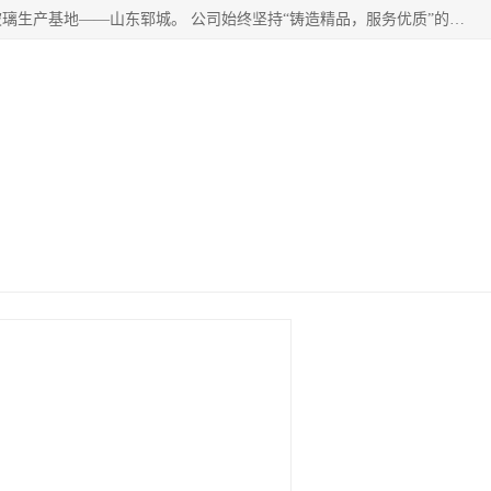
山东郓城瑞升玻璃有限公司地处水浒文化发源地、中国日用玻璃生产基地——山东郓城。 公司始终坚持“铸造精品，服务优质”的经营理念，斥资8000多万元引进国内先进的水晶料手工瓶生产线6条，晶白料8S机生产线8条，并引进人工挑料生产异型瓶和水晶玻璃瓶盖生产线。
视频
公司介绍
公司动态
客