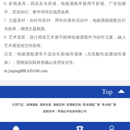
6. 影视道具：因其反光质感，电镀酒瓶常被用于影视、广告拍摄
中，营造科幻、奢华等特定场景效果。
7. 主题派对：在时尚派对、周年庆典等活动中，电镀酒瓶能配合灯
光效果，增强主题氛围。
8. 艺术装置：设计师或艺术家可能将电镀酒瓶作为创作元素，融入
艺术展览或空间装饰。
注意：电镀酒瓶通常不适合长期储存酒液（尤其酸性或腐蚀性液
体），需根据实际材质确认使用安全性。
m.jiuping888.b2b168.com
Top
主营产品：玻璃酒瓶 酒类包装 酒瓶定制 玻璃瓶定制 喷涂酒瓶厂家 香水瓶厂家
版权所有：郓城众邦包装有限公司