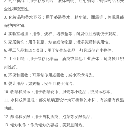
2. 药品储存：用于存放药片、液体药物、注射剂等，确保药品的安
全性和稳定性。
3. 化妆品和香水容器：用于盛装香水、精华液、面霜等，美观且能
保护内容物。
4. 实验室器皿：用作、烧杯、培养瓶等，耐腐蚀且透明便于观察。
5. 家居装饰：用作花瓶、烛台或储物瓶，增添美观和实用性。
6. 手工艺品和DIY项目：用于制作装饰品、灯具或储存小物件。
7. 工业用途：用于储存化学品、油类或其他工业液体，耐腐蚀且密
封性好。
8. 环保和回收：可重复使用或回收，减少环境污染。
9. 婴儿用品：如奶瓶，安全且易于清洁。
10. 收藏和展示：用于收藏硬币、贝壳等小物品，或展示标本。
11. 水杯或保温瓶：部分玻璃瓶设计为可携带的水杯，有的带有保温
功能。
12. 酿造和发酵：用于自制酒类、泡菜等发酵食品。
13. 蜡烛制作：作为蜡烛的容器，美观且耐热。