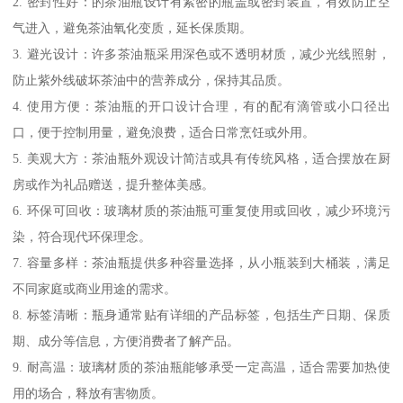
2. 密封性好：的茶油瓶设计有紧密的瓶盖或密封装置，有效防止空
气进入，避免茶油氧化变质，延长保质期。
3. 避光设计：许多茶油瓶采用深色或不透明材质，减少光线照射，
防止紫外线破坏茶油中的营养成分，保持其品质。
4. 使用方便：茶油瓶的开口设计合理，有的配有滴管或小口径出
口，便于控制用量，避免浪费，适合日常烹饪或外用。
5. 美观大方：茶油瓶外观设计简洁或具有传统风格，适合摆放在厨
房或作为礼品赠送，提升整体美感。
6. 环保可回收：玻璃材质的茶油瓶可重复使用或回收，减少环境污
染，符合现代环保理念。
7. 容量多样：茶油瓶提供多种容量选择，从小瓶装到大桶装，满足
不同家庭或商业用途的需求。
8. 标签清晰：瓶身通常贴有详细的产品标签，包括生产日期、保质
期、成分等信息，方便消费者了解产品。
9. 耐高温：玻璃材质的茶油瓶能够承受一定高温，适合需要加热使
用的场合，释放有害物质。