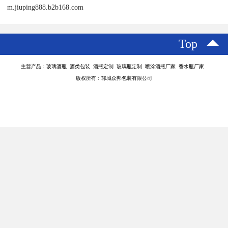
m.jiuping888.b2b168.com
Top
主营产品：玻璃酒瓶 酒类包装 酒瓶定制 玻璃瓶定制 喷涂酒瓶厂家 香水瓶厂家
版权所有：郓城众邦包装有限公司