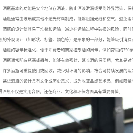
酒液：酒瓶基本的功能是安全地储存酒液，防止酒液泄漏或受到外界污染，
酒液：酒瓶通常由玻璃或其他不透光材料制成，能够阻挡光线和空气，避免
运输：酒瓶的设计使其易于堆叠和运输，减少在运输过程中破损的风险，同时
：酒瓶的外观设计（如形状、标签、颜色等）是形象的一部分，能够吸引消
用量：酒瓶的容量标准化，便于消费者和商家控制酒的用量，例如常见的750毫
保鲜：酒瓶通常配有瓶塞或瓶盖，能够有效密封，延长酒的保质期，尤其是
回收：许多酒瓶可重复使用或回收，减少对环境的影响，符合可持续发展的理
象征：某些酒瓶的设计具有文化或历史意义，成为收藏品或艺术品，例如限
得酒瓶不仅是实用容器，还在商业、文化和环保方面具有重要价值。