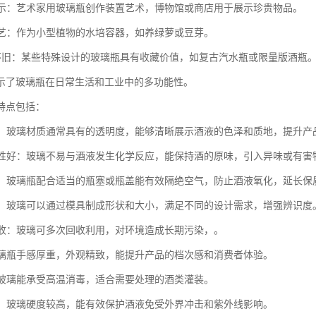
和展示：艺术家用玻璃瓶创作装置艺术，博物馆或商店用于展示珍贵物品。
和园艺：作为小型植物的水培容器，如养绿萝或豆芽。
藏和怀旧：某些特殊设计的玻璃瓶具有收藏价值，如复古汽水瓶或限量版酒瓶
示了玻璃瓶在日常生活和工业中的多功能性。
特点包括：
性高：玻璃材质通常具有的透明度，能够清晰展示酒液的色泽和质地，提升产
稳定性好：玻璃不易与酒液发生化学反应，能保持酒的原味，引入异味或有害
性强：玻璃瓶配合适当的瓶塞或瓶盖能有效隔绝空气，防止酒液氧化，延长保
性强：玻璃可以通过模具制成形状和大小，满足不同的设计需求，增强辨识度
可回收：玻璃可多次回收利用，对环境造成长期污染，。
：玻璃瓶手感厚重，外观精致，能提升产品的档次感和消费者体验。
温：玻璃能承受高温消毒，适合需要处理的酒类灌装。
性好：玻璃硬度较高，能有效保护酒液免受外界冲击和紫外线影响。