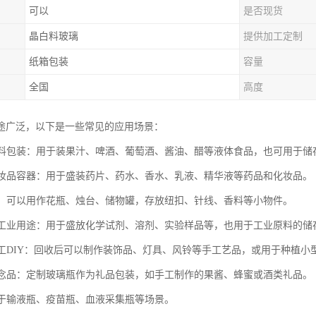
可以
是否现货
晶白料玻璃
提供加工定制
纸箱包装
容量
全国
高度
途广泛，以下是一些常见的应用场景：
和饮料包装：用于装果汁、啤酒、葡萄酒、酱油、醋等液体食品，也可用于
和化妆品容器：用于盛装药片、药水、香水、乳液、精华液等药品和化妆品。
用品：可以用作花瓶、烛台、储物罐，存放纽扣、针线、香料等小物件。
室和工业用途：用于盛放化学试剂、溶剂、实验样品等，也用于工业原料的储
和手工DIY：回收后可以制作装饰品、灯具、风铃等手工艺品，或用于种植小
和纪念品：定制玻璃瓶作为礼品包装，如手工制作的果酱、蜂蜜或酒类礼品。
：用于输液瓶、疫苗瓶、血液采集瓶等场景。