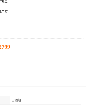
郓城县
瓶厂家
2799
白酒瓶