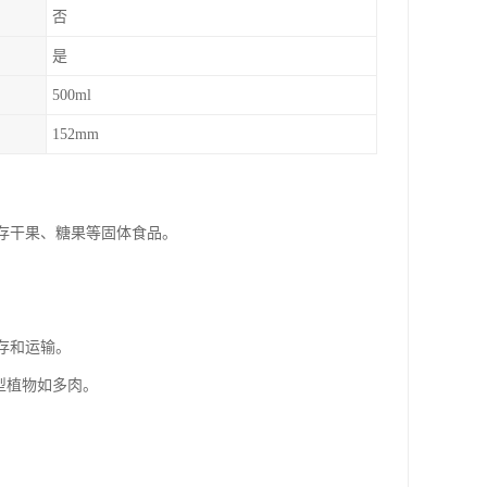
否
是
500ml
152mm
储存干果、糖果等固体食品。
存和运输。
型植物如多肉。