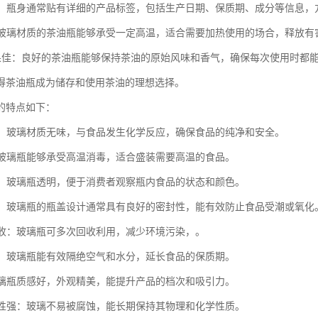
清晰：瓶身通常贴有详细的产品标签，包括生产日期、保质期、成分等信息
温：玻璃材质的茶油瓶能够承受一定高温，适合需要加热使用的场合，释放有
存效果佳：良好的茶油瓶能够保持茶油的原始风味和香气，确保每次使用时都
得茶油瓶成为储存和使用茶油的理想选择。
的特点如下：
性高：玻璃材质无味，与食品发生化学反应，确保食品的纯净和安全。
温：玻璃瓶能够承受高温消毒，适合盛装需要高温的食品。
度好：玻璃瓶透明，便于消费者观察瓶内食品的状态和颜色。
性强：玻璃瓶的瓶盖设计通常具有良好的密封性，能有效防止食品受潮或氧化
可回收：玻璃瓶可多次回收利用，减少环境污染，。
期长：玻璃瓶能有效隔绝空气和水分，延长食品的保质期。
：玻璃瓶质感好，外观精美，能提升产品的档次和吸引力。
稳定性强：玻璃不易被腐蚀，能长期保持其物理和化学性质。