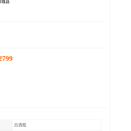
郓城县
2799
白酒瓶