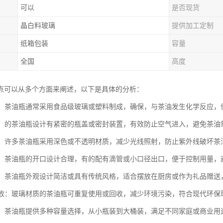
可以
是否现货
晶白料玻璃
提供加工定制
纸箱包装
容量
全国
高度
点可以从多个方面来阐述，以下是具体的分析：
安全：茶油瓶通常采用食品级玻璃或塑料制成，确保，与茶油发生化学反应，
性好：的茶油瓶设计有紧密的瓶盖或密封装置，有效防止空气进入，避免茶
设计：许多茶油瓶采用深色或不透明材质，减少光线照射，防止紫外线破坏
方便：茶油瓶的开口设计合理，有的配有滴管或小口径出口，便于控制用量
大方：茶油瓶外观设计简洁或具有传统风格，适合摆放在厨房或作为礼品赠送
可回收：玻璃材质的茶油瓶可重复使用或回收，减少环境污染，符合现代环保
多样：茶油瓶提供多种容量选择，从小瓶装到大桶装，满足不同家庭或商业用