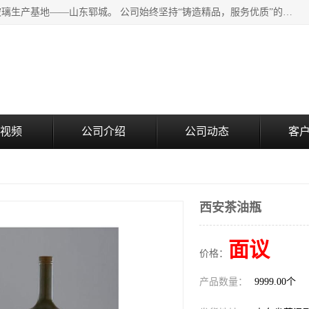
山东郓城瑞升玻璃有限公司地处水浒文化发源地、中国日用玻璃生产基地——山东郓城。 公司始终坚持“铸造精品，服务优质”的经营理念，斥资8000多万元引进国内先进的水晶料手工瓶生产线6条，晶白料8S机生产线8条，并引进人工挑料生产异型瓶和水晶玻璃瓶盖生产线。
视频
公司介绍
公司动态
客
西安茶油瓶
面议
价格：
产品数量：
9999.00个