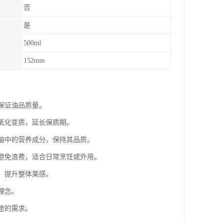
否
是
500ml
152mm
保证油品质量。
油氧化变质，延长保质期。
茶油中的营养成分，保持其品质。
，避免浪费，适合日常烹饪或外用。
，提升整体美感。
理念。
途的需求。